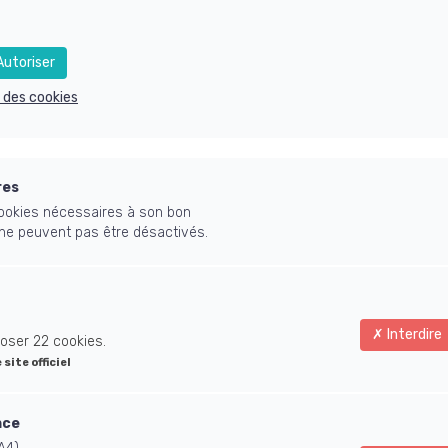
onditionnel
utoriser
e des cookies
res
 cookies nécessaires à son bon
 ne peuvent pas être désactivés.
Interdire
oser 22 cookies.
e site officiel
nce