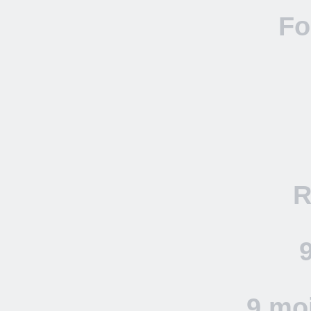
Fo
R
9 moi