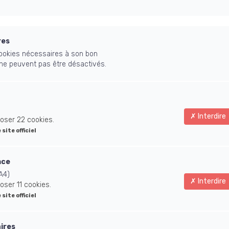
'enseignement théorique de Ken & Brigitte e
ique personnelle, dont 30 h de pratique live 
res
autres étudiants
 cookies nécessaires à son bon
ntres live en ligne avec Ken et Brigitte ou 
 ne peuvent pas être désactivés.
individuelles d'accompagnement non-d
pour soutenir le processus
Interdire
oser 22 cookies.
e site officiel
nce
A4)
Interdire
oser 11 cookies.
e site officiel
aires