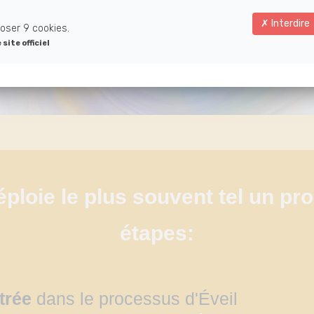
Interdire
oser 9 cookies.
e site officiel
éploie le plus souvent tel un p
étapes:
trée
dans le processus d'Éveil