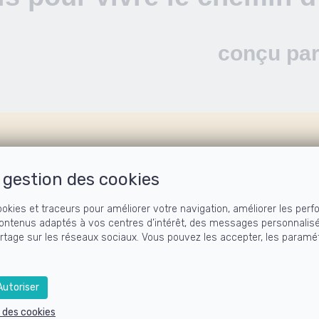
conçu par
chemin de transformation vérit
gestion des cookies
ookies et traceurs pour améliorer votre navigation, améliorer les perf
venir à la nature éveillée de qui nou
ontenus adaptés à vos centres d’intérêt, des messages personnalis
artage sur les réseaux sociaux. Vous pouvez les accepter, les paramét
 à la
pédagogie de l'Éveil de Ken & Br
utoriser
ée suivie et structurée de 30 modules sur 
e des cookies
d'octobre à juin