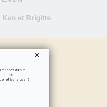
 Ken et Brigitte
able
ormances du site,
s sommes
és et des
rer et les refuser à
igitte
9 mois :