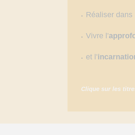
Réaliser dans l
Vivre l'
approf
et l'
incarnatio
Clique sur les titre