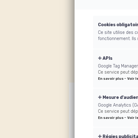
57 h d
125 heures de prat
Cookies obligatoi
Ce site utilise des
33 h de renco
fonctionnement. Ils
+ 14 séances 
APIs
Google Tag Manager
Ce service peut dép
-
En savoir plus
Voir l
Mesure d'audie
Google Analytics (G
Ce service peut dép
-
En savoir plus
Voir l
Régies publicit