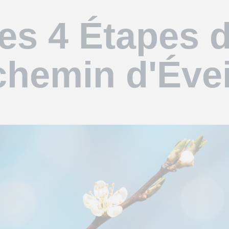
es 4
Étapes 
chemin d
'Évei