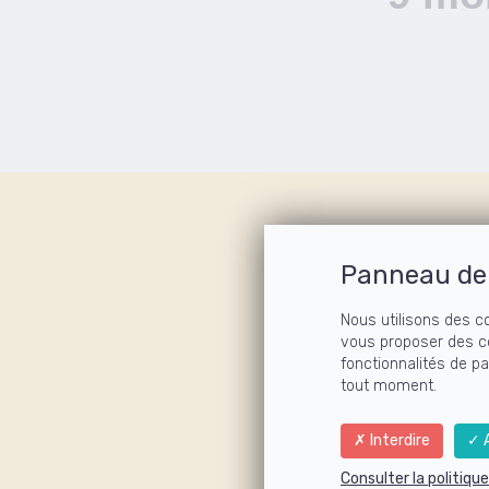
Un 
Panneau de 
Nous utilisons des c
pour re
vous proposer des c
fonctionnalités de p
grâce
tout moment.
Interdire
A
Une ann
Consulter la politiqu