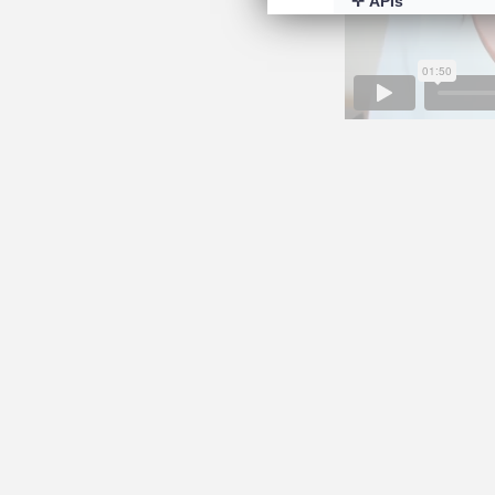
APIs
Google Tag Manage
Ce service peut dép
-
En savoir plus
Voir le s
Mesure d'audien
Google Analytics (G
Ce service peut dép
-
En savoir plus
Voir le s
Régies publicita
Facebook Pixel
Ce service peut dép
-
En savoir plus
Voir le s