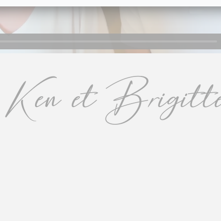
r
Interdire
oser 22 cookies.
ite officiel
ce
A4)
Interdire
oser 11 cookies.
ite officiel
ires
Interdire
oser 9 cookies.
ite officiel